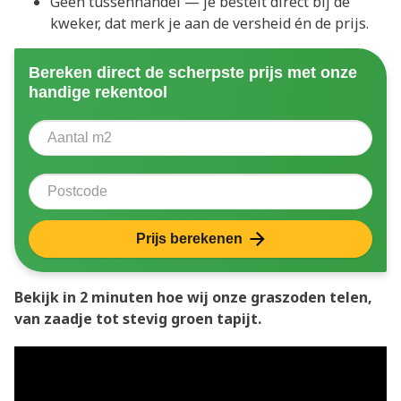
Geen tussenhandel — je bestelt direct bij de
kweker, dat merk je aan de versheid én de prijs.
Bereken direct de scherpste prijs met onze
handige rekentool
Aantal vierkante meter
Voer het aantal vierkante meters in dat u nodig heeft 
Postcode
Prijs berekenen
Bekijk in 2 minuten hoe wij onze graszoden telen,
van zaadje tot stevig groen tapijt.