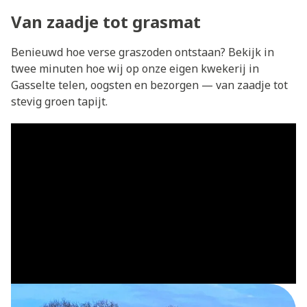
Van zaadje tot grasmat
Benieuwd hoe verse graszoden ontstaan? Bekijk in
twee minuten hoe wij op onze eigen kwekerij in
Gasselte telen, oogsten en bezorgen — van zaadje tot
stevig groen tapijt.