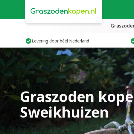
Graszode
Levering door héél Nederland
Graszoden kope
Sweikhuizen