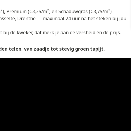
/m²), Premium (€3,35/m²) en Schaduwgras (€3,75/m²).
asselte, Drenthe — maximaal 24 uur na het steken bij jou
 bij de kweker, dat merk je aan de versheid én de prijs.
en telen, van zaadje tot stevig groen tapijt.