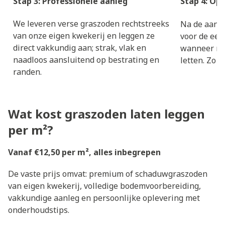
Stap 3: Professionele aanleg
S
tap 4: Op
We leveren verse graszoden rechtstreeks
Na de aanleg
van onze eigen kwekerij en leggen ze
voor de eer
direct vakkundig aan; strak, vlak en
wanneer ma
naadloos aansluitend op bestrating en
letten. Zo 
randen.
Wat kost graszoden laten leggen
per m²?
Vanaf €12,50 per m², alles inbegrepen
De vaste prijs omvat: premium of schaduwgraszoden
van eigen kwekerij, volledige bodemvoorbereiding,
vakkundige aanleg en persoonlijke oplevering met
onderhoudstips.