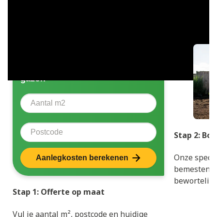
1.
2.
Bereken direct de kosten voor
het laten aanleggen van uw
gazon
Aantal vierkante meter
Voer het aantal vierkante meters in dat u wilt laten a
Postcode
Stap 2: Bo
Onze specia
Aanlegkosten berekenen
bemesten d
beworteling
Stap 1: Offerte op maat
Vul je aantal m², postcode en huidige