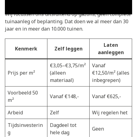
eindresultaat zonder de fysieke inspanning.
Wij focussen ons uitsluitend op gazons, geen complete
tuinaanleg of beplanting. Dat doen we al meer dan 30
jaar en in meer dan 10.000 tuinen.
Laten
Kenmerk
Zelf leggen
aanleggen
€3,05–€3,75/m²
Vanaf
Prijs per m²
(alleen
€12,50/m² (alles
materiaal)
inbegrepen)
Voorbeeld 50
Vanaf €148,-
Vanaf €625,-
m²
Arbeid
Zelf
Wij regelen het
Tijdsinvesterin
Dagdeel tot
Geen
g
hele dag