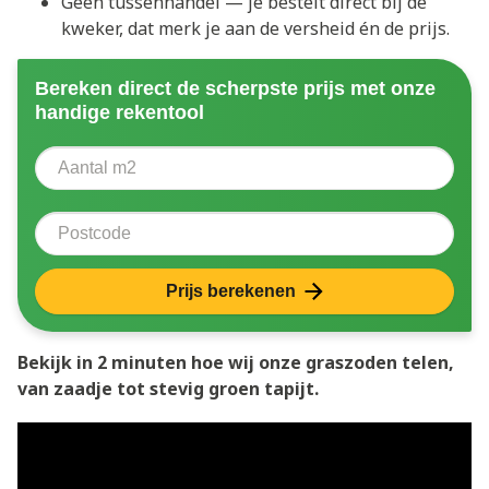
Geen tussenhandel — je bestelt direct bij de
kweker, dat merk je aan de versheid én de prijs.
Bereken direct de scherpste prijs met onze
handige rekentool
Aantal vierkante meter
Voer het aantal vierkante meters in dat u nodig heeft 
Postcode
Prijs berekenen
Bekijk in 2 minuten hoe wij onze graszoden telen,
van zaadje tot stevig groen tapijt.