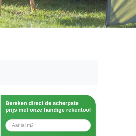
Bereken direct de scherpste
prijs met onze handige rekentool
Aantal vierkante meter
Voer het aantal vierkante meters in dat u nodig heeft vo