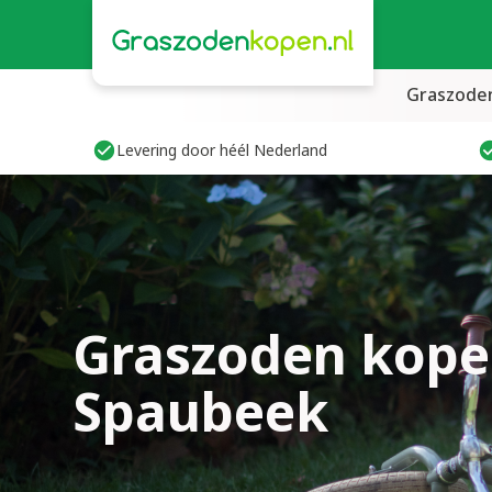
Graszode
Levering door héél Nederland
Graszoden kope
Spaubeek