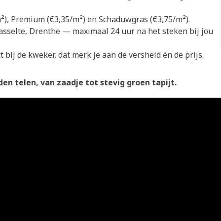
/m²), Premium (€3,35/m²) en Schaduwgras (€3,75/m²).
asselte, Drenthe — maximaal 24 uur na het steken bij jou
 bij de kweker, dat merk je aan de versheid én de prijs.
en telen, van zaadje tot stevig groen tapijt.