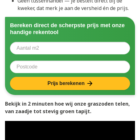
Geen tussenhandel — je bestelt direct bij de
kweker, dat merk je aan de versheid én de prijs.
Bereken direct de scherpste prijs met onze
handige rekentool
Aantal vierkante meter
Voer het aantal vierkante meters in dat u nodig heeft 
Postcode
Prijs berekenen
Bekijk in 2 minuten hoe wij onze graszoden telen,
van zaadje tot stevig groen tapijt.