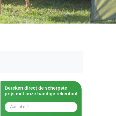
Bereken direct de scherpste
prijs met onze handige rekentool
Aantal vierkante meter
Voer het aantal vierkante meters in dat u nodig heeft vo