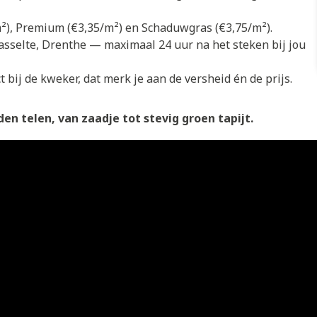
/m²), Premium (€3,35/m²) en Schaduwgras (€3,75/m²).
asselte, Drenthe — maximaal 24 uur na het steken bij jou
 bij de kweker, dat merk je aan de versheid én de prijs.
en telen, van zaadje tot stevig groen tapijt.