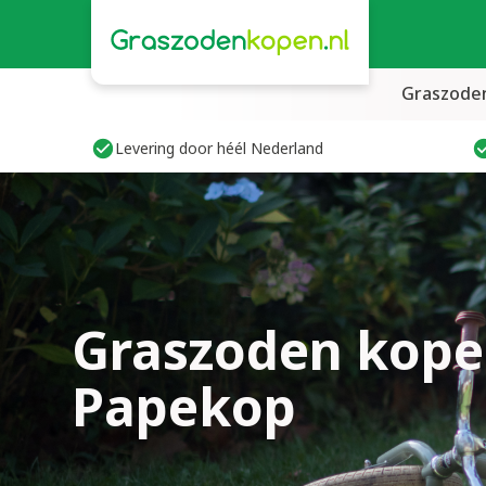
Graszode
Levering door héél Nederland
Graszoden kope
Papekop