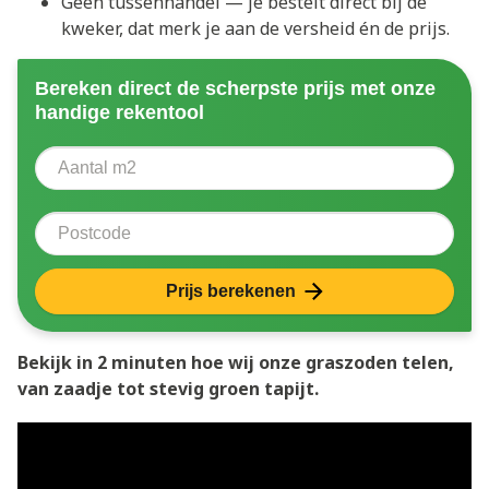
Geen tussenhandel — je bestelt direct bij de
kweker, dat merk je aan de versheid én de prijs.
Bereken direct de scherpste prijs met onze
handige rekentool
Aantal vierkante meter
Voer het aantal vierkante meters in dat u nodig heeft 
Postcode
Prijs berekenen
Bekijk in 2 minuten hoe wij onze graszoden telen,
van zaadje tot stevig groen tapijt.