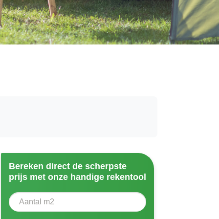
Bereken direct de scherpste
prijs met onze handige rekentool
Aantal vierkante meter
Voer het aantal vierkante meters in dat u nodig heeft vo