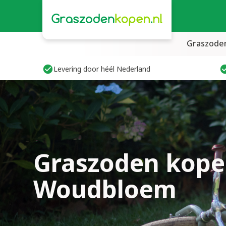
Graszode
Levering door héél Nederland
Graszoden kope
Woudbloem