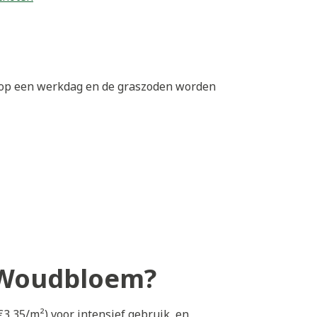
0 op een werkdag en de graszoden worden
n Woudbloem?
€3,35/m²) voor intensief gebruik, en