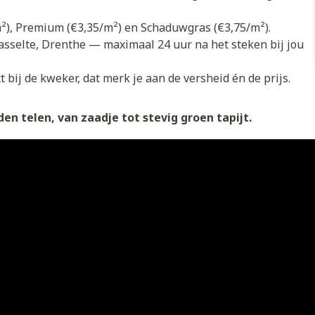
/m²), Premium (€3,35/m²) en Schaduwgras (€3,75/m²).
asselte, Drenthe — maximaal 24 uur na het steken bij jou
 bij de kweker, dat merk je aan de versheid én de prijs.
en telen, van zaadje tot stevig groen tapijt.