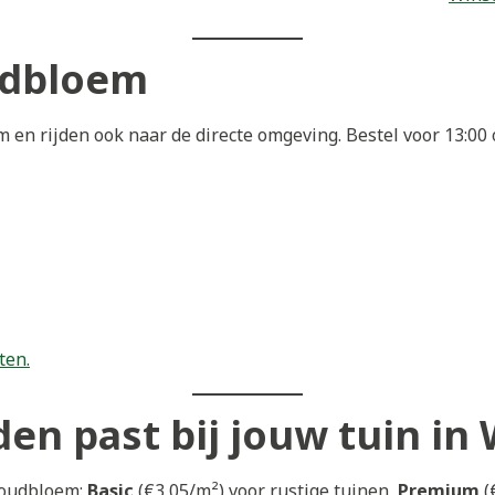
udbloem
en rijden ook naar de directe omgeving. Bestel voor 13:0
ten.
den past bij jouw tuin i
Woudbloem:
Basic
(€3,05/m²) voor rustige tuinen,
Premium
(