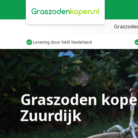
Graszode
Levering door héél Nederland
Graszoden kope
Zuurdijk