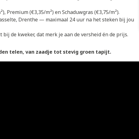
/m²), Premium (€3,35/m²) en Schaduwgras (€3,75/m²).
asselte, Drenthe — maximaal 24 uur na het steken bij jou
 bij de kweker, dat merk je aan de versheid én de prijs.
en telen, van zaadje tot stevig groen tapijt.