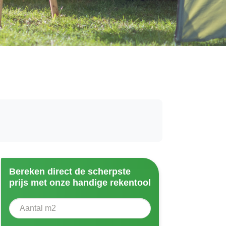
Bereken direct de scherpste
prijs met onze handige rekentool
Aantal vierkante meter
Voer het aantal vierkante meters in dat u nodig heeft vo