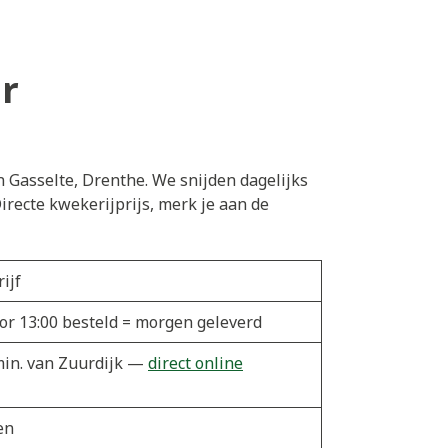
r
n Gasselte, Drenthe. We snijden dagelijks
recte kwekerijprijs, merk je aan de
ijf
oor 13:00 besteld = morgen geleverd
 min. van Zuurdijk —
direct online
en