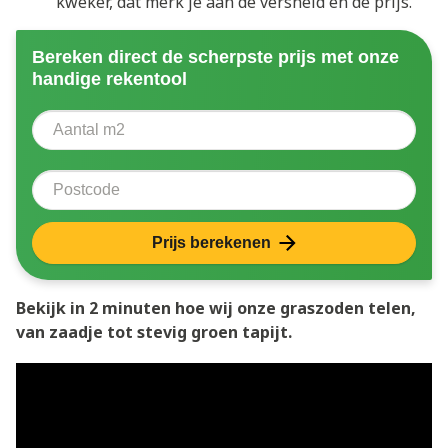
kweker, dat merk je aan de versheid én de prijs.
Bereken direct de scherpste prijs met onze
handige rekentool
Aantal vierkante meter
Voer het aantal vierkante meters in dat u nodig heeft 
Postcode
Prijs berekenen
Bekijk in 2 minuten hoe wij onze graszoden telen,
van zaadje tot stevig groen tapijt.