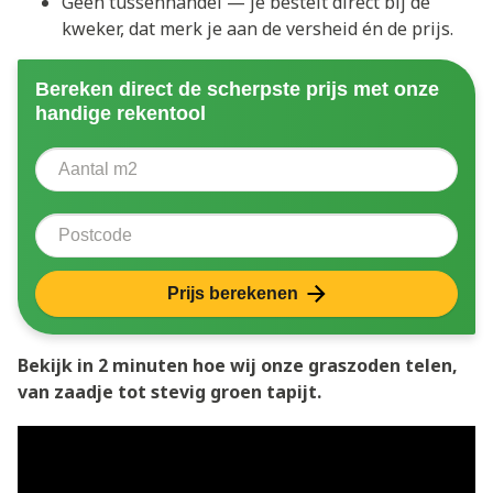
Geen tussenhandel — je bestelt direct bij de
kweker, dat merk je aan de versheid én de prijs.
Bereken direct de scherpste prijs met onze
handige rekentool
Aantal vierkante meter
Voer het aantal vierkante meters in dat u nodig heeft 
Postcode
Prijs berekenen
Bekijk in 2 minuten hoe wij onze graszoden telen,
van zaadje tot stevig groen tapijt.