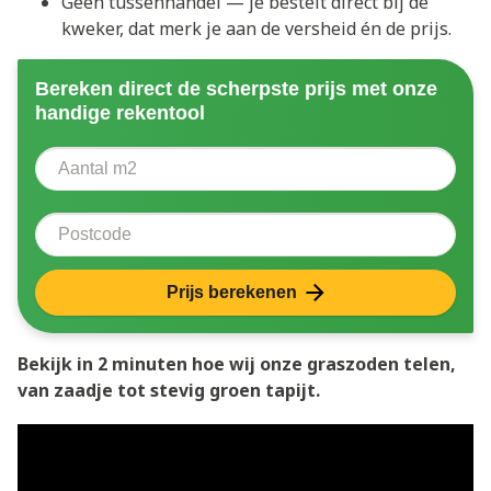
Geen tussenhandel — je bestelt direct bij de
kweker, dat merk je aan de versheid én de prijs.
Bereken direct de scherpste prijs met onze
handige rekentool
Aantal vierkante meter
Voer het aantal vierkante meters in dat u nodig heeft 
Postcode
Prijs berekenen
Bekijk in 2 minuten hoe wij onze graszoden telen,
van zaadje tot stevig groen tapijt.