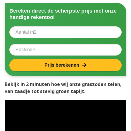
Bereken direct de scherpste prijs met onze
handige rekentool
Aantal vierkante meter
Voer het aantal vierkante meters in dat u nodig heeft 
Postcode
Prijs berekenen
Bekijk in 2 minuten hoe wij onze graszoden telen,
van zaadje tot stevig groen tapijt.