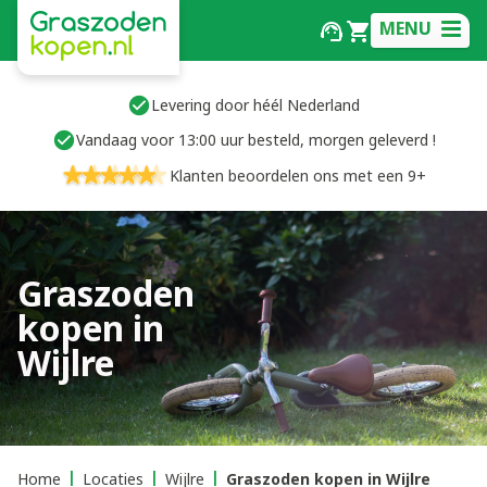
MENU
Levering door héél Nederland
Vandaag voor 13:00 uur besteld, morgen geleverd !
Klanten beoordelen ons met een 9+
Graszoden
kopen in
Wijlre
Home
Locaties
Wijlre
Graszoden kopen in Wijlre