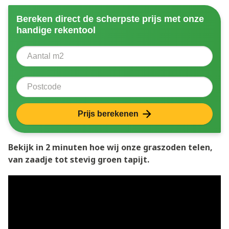
Bereken direct de scherpste prijs met onze
handige rekentool
Aantal vierkante meter
Voer het aantal vierkante meters in dat u nodig heeft 
Postcode
Prijs berekenen
Bekijk in 2 minuten hoe wij onze graszoden telen,
van zaadje tot stevig groen tapijt.