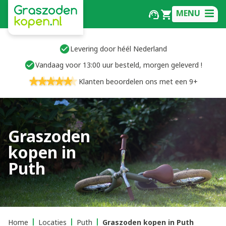
MENU
Levering door héél Nederland
Vandaag voor 13:00 uur besteld, morgen geleverd !
Klanten beoordelen ons met een 9+
Graszoden
kopen in
Puth
Home
Locaties
Puth
Graszoden kopen in Puth