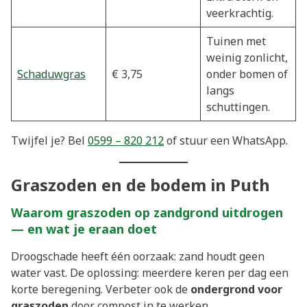
veerkrachtig.
Tuinen met
weinig zonlicht,
Schaduwgras
€ 3,75
onder bomen of
langs
schuttingen.
Twijfel je? Bel
0599 – 820 212
of stuur een WhatsApp.
Graszoden en de bodem in Puth
Waarom graszoden op zandgrond uitdrogen
— en wat je eraan doet
Droogschade heeft één oorzaak: zand houdt geen
water vast. De oplossing: meerdere keren per dag een
korte beregening. Verbeter ook de
ondergrond voor
graszoden
door compost in te werken.