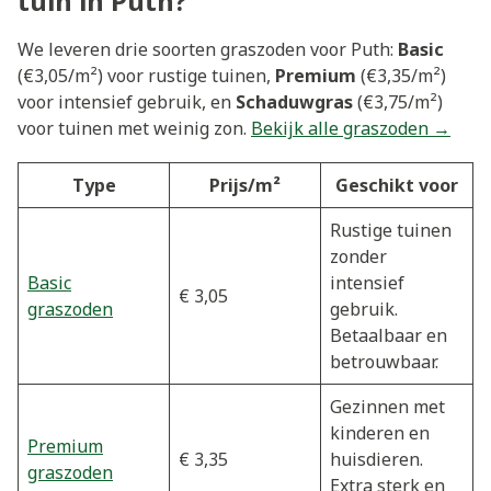
tuin in Puth?
We leveren drie soorten graszoden voor Puth:
Basic
(€3,05/m²) voor rustige tuinen,
Premium
(€3,35/m²)
voor intensief gebruik, en
Schaduwgras
(€3,75/m²)
voor tuinen met weinig zon.
Bekijk alle graszoden →
Type
Prijs/m²
Geschikt voor
Rustige tuinen
zonder
Basic
intensief
€ 3,05
graszoden
gebruik.
Betaalbaar en
betrouwbaar.
Gezinnen met
kinderen en
Premium
€ 3,35
huisdieren.
graszoden
Extra sterk en