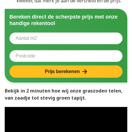
kweker, dat merk je aan de versheid én de prijs.
Bereken direct de scherpste prijs met onze
handige rekentool
Aantal vierkante meter
Voer het aantal vierkante meters in dat u nodig heeft 
Postcode
Prijs berekenen
Bekijk in 2 minuten hoe wij onze graszoden telen,
van zaadje tot stevig groen tapijt.