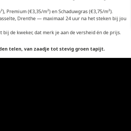
/m²), Premium (€3,35/m²) en Schaduwgras (€3,75/m²).
asselte, Drenthe — maximaal 24 uur na het steken bij jou
 bij de kweker, dat merk je aan de versheid én de prijs.
en telen, van zaadje tot stevig groen tapijt.