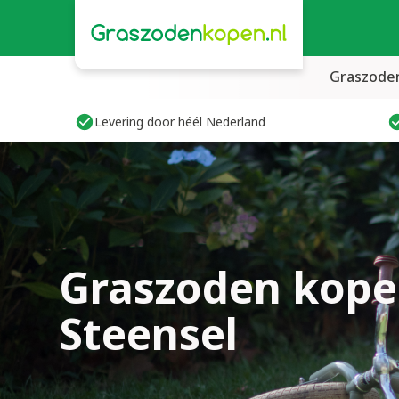
Graszode
Levering door héél Nederland
Graszoden kope
Steensel