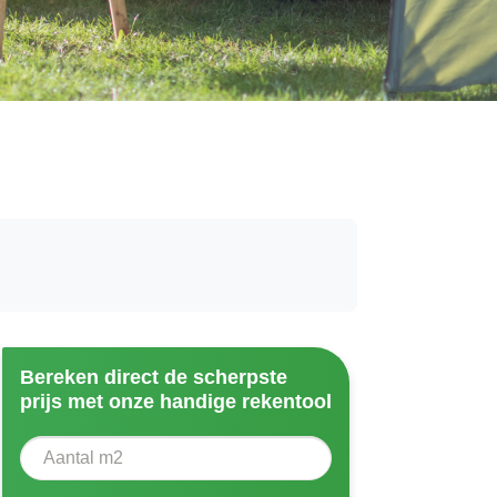
Bereken direct de scherpste
prijs met onze handige rekentool
Aantal vierkante meter
Voer het aantal vierkante meters in dat u nodig heeft vo