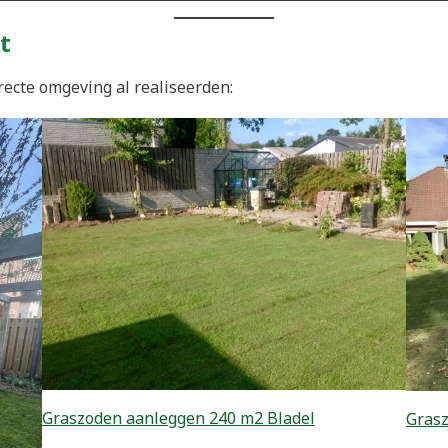
t
recte omgeving al realiseerden:
Graszoden aanleggen 240 m2 Bladel
Gras