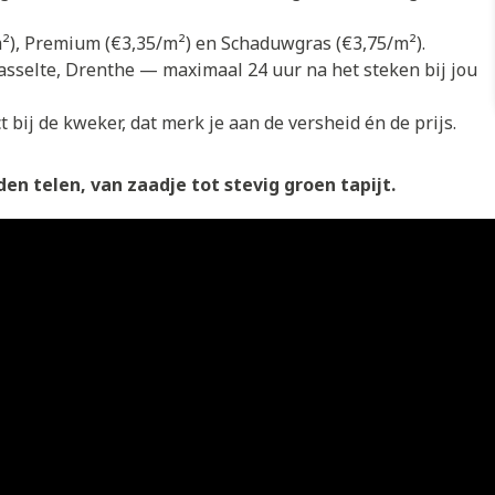
/m²), Premium (€3,35/m²) en Schaduwgras (€3,75/m²).
asselte, Drenthe — maximaal 24 uur na het steken bij jou
 bij de kweker, dat merk je aan de versheid én de prijs.
en telen, van zaadje tot stevig groen tapijt.