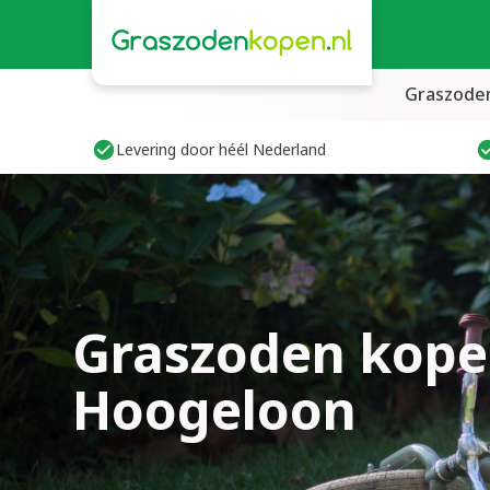
Graszode
Levering door héél Nederland
Graszoden kope
Hoogeloon