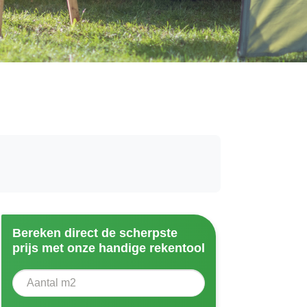
Bereken direct de scherpste
prijs met onze handige rekentool
Aantal vierkante meter
Voer het aantal vierkante meters in dat u nodig heeft vo