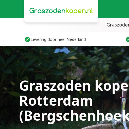
Graszode
Levering door héél Nederland
Graszoden kope
Rotterdam
(Bergschenhoek