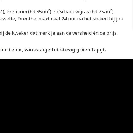
/m²), Premium (€3,35/m²) en Schaduwgras (€3,75/m²).
asselte, Drenthe, maximaal 24 uur na het steken bij jou
ij de kweker, dat merk je aan de versheid én de prijs.
en telen, van zaadje tot stevig groen tapijt.