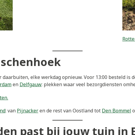
Rotte
rgschenhoek
daarbuiten, elke werkdag opnieuw. Voor 13:00 besteld is d
erdam
en
Delfgauw
: plekken waar veel bezorgdiensten omh
ten.
and
: van
Pijnacker
en de rest van Oostland tot
Den Bommel
o
en past bij jouw tuin i