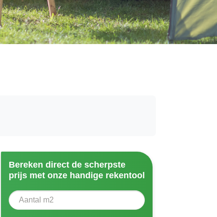
Bereken direct de scherpste
prijs met onze handige rekentool
Aantal vierkante meter
Voer het aantal vierkante meters in dat u nodig heeft vo