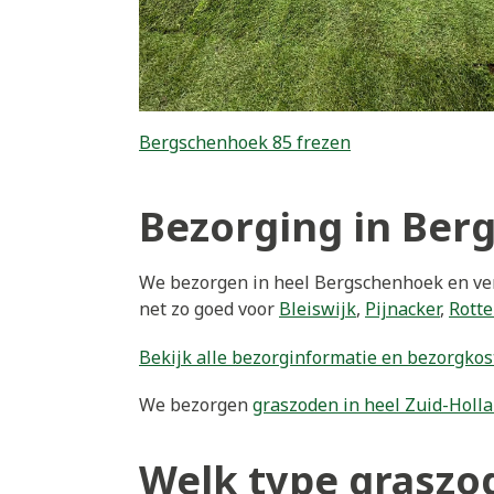
Bergschenhoek 85 frezen
Bezorging in Be
We bezorgen in heel Bergschenhoek en ver 
net zo goed voor
Bleiswijk
,
Pijnacker
,
Rott
Bekijk alle bezorginformatie en bezorgkos
We bezorgen
graszoden in heel Zuid-Holl
Welk type graszod