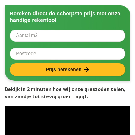
Bereken direct de scherpste prijs met onze
handige rekentool
Aantal vierkante meter
Voer het aantal vierkante meters in dat u nodig heeft 
Postcode
Prijs berekenen
Bekijk in 2 minuten hoe wij onze graszoden telen,
van zaadje tot stevig groen tapijt.