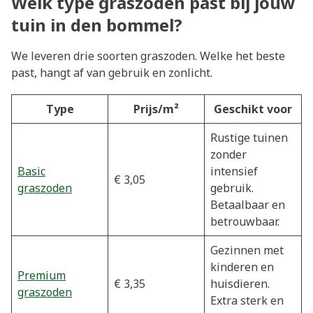
Welk type graszoden past bij jouw
tuin in den bommel?
We leveren drie soorten graszoden. Welke het beste
past, hangt af van gebruik en zonlicht.
Type
Prijs/m²
Geschikt voor
Rustige tuinen
zonder
Basic
intensief
€ 3,05
graszoden
gebruik.
Betaalbaar en
betrouwbaar.
Gezinnen met
kinderen en
Premium
€ 3,35
huisdieren.
graszoden
Extra sterk en