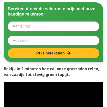
Bereken direct de scherpste prijs met onze
handige rekentool
Aantal vierkante meter
Voer het aantal vierkante meters in dat u nodig heeft 
Postcode
Prijs berekenen
Bekijk in 2 minuten hoe wij onze graszoden telen,
van zaadje tot stevig groen tapijt.