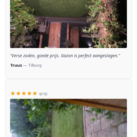
“Verse zoden, goede prijs. Gazon is perfect aangeslagen.”
Truus
— Tilburg
★★★★★
9/10