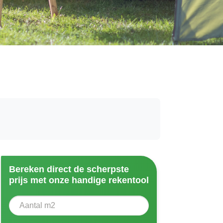
Bereken direct de scherpste
prijs met onze handige rekentool
Aantal vierkante meter
Voer het aantal vierkante meters in dat u nodig heeft vo