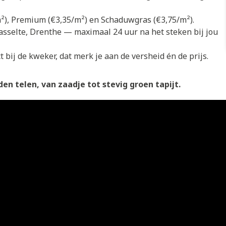
/m²), Premium (€3,35/m²) en Schaduwgras (€3,75/m²).
asselte, Drenthe — maximaal 24 uur na het steken bij jou
 bij de kweker, dat merk je aan de versheid én de prijs.
en telen, van zaadje tot stevig groen tapijt.