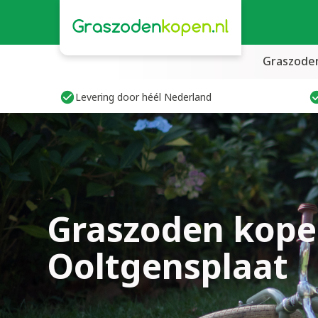
Graszode
Levering door héél Nederland
Graszoden kope
Ooltgensplaat