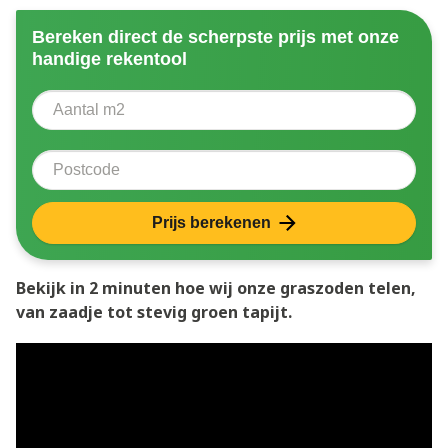
Bereken direct de scherpste prijs met onze
handige rekentool
Aantal vierkante meter
Voer het aantal vierkante meters in dat u nodig heeft 
Postcode
Prijs berekenen
Bekijk in 2 minuten hoe wij onze graszoden telen,
van zaadje tot stevig groen tapijt.