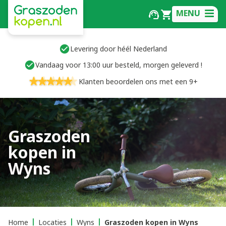
MENU
Levering door héél Nederland
Vandaag voor 13:00 uur besteld, morgen geleverd !
Klanten beoordelen ons met een 9+
Graszoden
kopen in
Wyns
Home
Locaties
Wyns
Graszoden kopen in Wyns