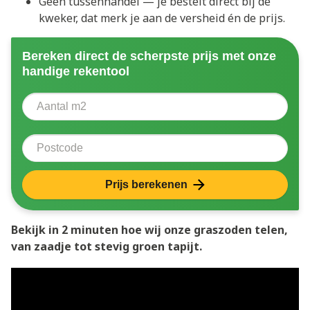
Geen tussenhandel — je bestelt direct bij de
kweker, dat merk je aan de versheid én de prijs.
Bereken direct de scherpste prijs met onze
handige rekentool
Aantal vierkante meter
Voer het aantal vierkante meters in dat u nodig heeft 
Postcode
Prijs berekenen
Bekijk in 2 minuten hoe wij onze graszoden telen,
van zaadje tot stevig groen tapijt.