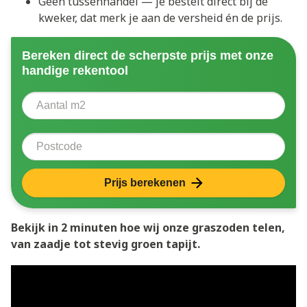
Geen tussenhandel — je bestelt direct bij de
kweker, dat merk je aan de versheid én de prijs.
Bereken direct de scherpste prijs met onze
handige rekentool
Aantal vierkante meter
Voer het aantal vierkante meters in dat u nodig heeft 
Postcode
Prijs berekenen
Bekijk in 2 minuten hoe wij onze graszoden telen,
van zaadje tot stevig groen tapijt.