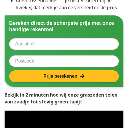
Geen tussenhandel — je bestelt direct bij de
kweker, dat merk je aan de versheid én de prijs.
Bereken direct de scherpste prijs met onze
handige rekentool
Aantal vierkante meter
Voer het aantal vierkante meters in dat u nodig heeft 
Postcode
Prijs berekenen
Bekijk in 2 minuten hoe wij onze graszoden telen,
van zaadje tot stevig groen tapijt.