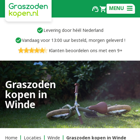
MENU
Levering door héél Nederland
Vandaag voor 13:00 uur besteld, morgen geleverd !
Klanten beoordelen ons met een 9+
Graszoden
kopen in
Winde
Home
Locaties
Winde
Graszoden kopen in Winde