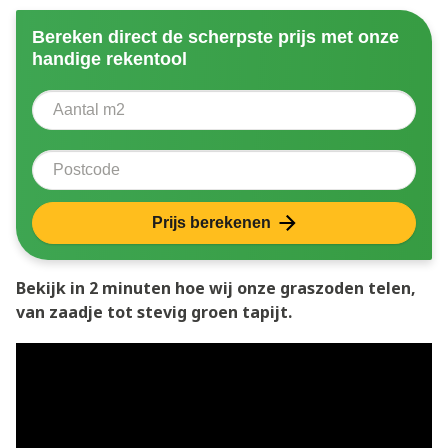
Bereken direct de scherpste prijs met onze
handige rekentool
Aantal vierkante meter
Voer het aantal vierkante meters in dat u nodig heeft 
Postcode
Prijs berekenen
Bekijk in 2 minuten hoe wij onze graszoden telen,
van zaadje tot stevig groen tapijt.