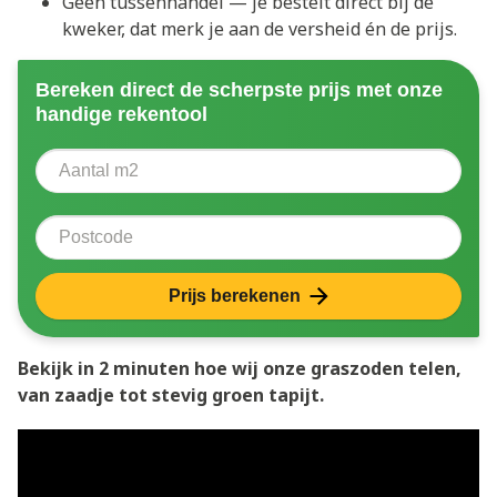
Geen tussenhandel — je bestelt direct bij de
kweker, dat merk je aan de versheid én de prijs.
Bereken direct de scherpste prijs met onze
handige rekentool
Aantal vierkante meter
Voer het aantal vierkante meters in dat u nodig heeft 
Postcode
Prijs berekenen
Bekijk in 2 minuten hoe wij onze graszoden telen,
van zaadje tot stevig groen tapijt.