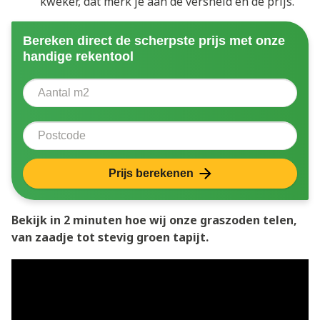
kweker, dat merk je aan de versheid én de prijs.
Bereken direct de scherpste prijs met onze
handige rekentool
Aantal vierkante meter
Voer het aantal vierkante meters in dat u nodig heeft 
Postcode
Prijs berekenen
Bekijk in 2 minuten hoe wij onze graszoden telen,
van zaadje tot stevig groen tapijt.