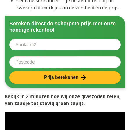
Geen tussenhandel — je bestelt direct bij de
kweker, dat merk je aan de versheid én de prijs.
Bereken direct de scherpste prijs met onze
handige rekentool
Aantal vierkante meter
Voer het aantal vierkante meters in dat u nodig heeft 
Postcode
Prijs berekenen
Bekijk in 2 minuten hoe wij onze graszoden telen,
van zaadje tot stevig groen tapijt.