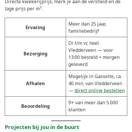
Directe kwekerijprijs, merk je aan de versheid en de
lage prijs per m².
Meer dan 25 jaar,
Ervaring
familiebedrijf
Di t/m vr, heel
Vledderveen — voor
Bezorging
13:00 besteld = morgen
geleverd
Mogelijk in Gasselte, ca.
Afhalen
40 min. van Vledderveen
—
direct online bestellen
9+ van meer dan 5.000
Beoordeling
klanten
Projecten bij jou in de buurt