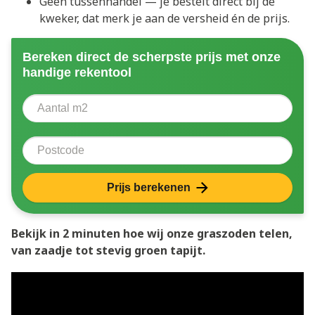
Geen tussenhandel — je bestelt direct bij de
kweker, dat merk je aan de versheid én de prijs.
Bereken direct de scherpste prijs met onze
handige rekentool
Aantal vierkante meter
Voer het aantal vierkante meters in dat u nodig heeft 
Postcode
Prijs berekenen
Bekijk in 2 minuten hoe wij onze graszoden telen,
van zaadje tot stevig groen tapijt.