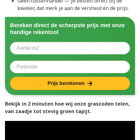
Geen tussenhandel — je bestelt direct bij de
kweker, dat merk je aan de versheid én de prijs.
Bereken direct de scherpste prijs met onze
handige rekentool
Aantal vierkante meter
Voer het aantal vierkante meters in dat u nodig heeft 
Postcode
Prijs berekenen
Bekijk in 2 minuten hoe wij onze graszoden telen,
van zaadje tot stevig groen tapijt.