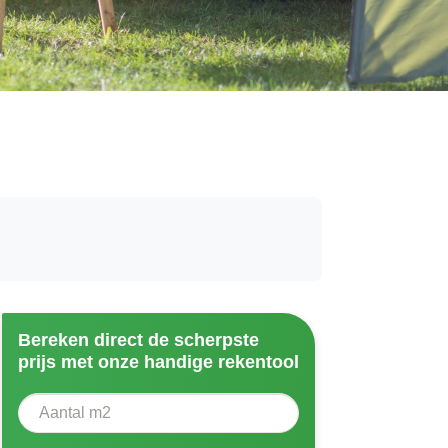
Bereken direct de scherpste
prijs met onze handige rekentool
Aantal vierkante meter
Voer het aantal vierkante meters in dat u nodig heeft vo