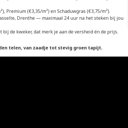
/m²), Premium (€3,35/m²) en Schaduwgras (€3,75/m²).
asselte, Drenthe — maximaal 24 uur na het steken bij jou
 bij de kweker, dat merk je aan de versheid én de prijs.
en telen, van zaadje tot stevig groen tapijt.