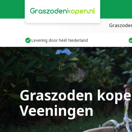
Graszode
Levering door héél Nederland
Graszoden kope
Veeningen