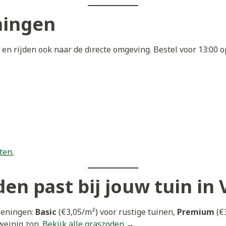
ningen
en rijden ook naar de directe omgeving. Bestel voor 13:00
ten.
en past bij jouw tuin in
eeningen:
Basic
(€3,05/m²) voor rustige tuinen,
Premium
(€3
weinig zon.
Bekijk alle graszoden →