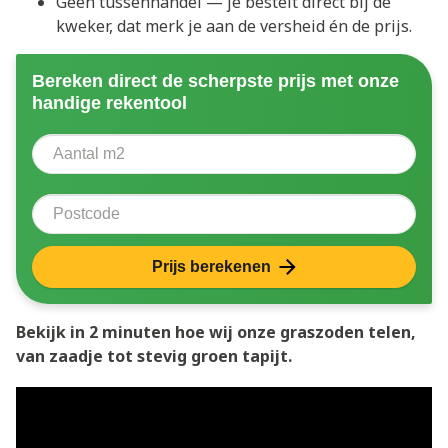
Geen tussenhandel — je bestelt direct bij de
kweker, dat merk je aan de versheid én de prijs.
Bereken direct de scherpste prijs met onze
handige rekentool
Aantal vierkante meter
Voer het aantal vierkante meters in dat u nodig heeft 
Postcode
Prijs berekenen
Bekijk in 2 minuten hoe wij onze graszoden telen,
van zaadje tot stevig groen tapijt.