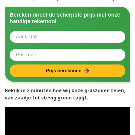
Bereken direct de scherpste prijs met onze
handige rekentool
Aantal vierkante meter
Voer het aantal vierkante meters in dat u nodig heeft 
Postcode
Prijs berekenen
Bekijk in 2 minuten hoe wij onze graszoden telen,
van zaadje tot stevig groen tapijt.