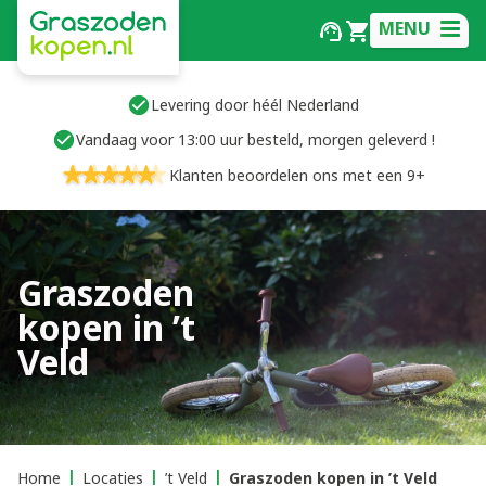
MENU
Levering door héél Nederland
Vandaag voor 13:00 uur besteld, morgen geleverd !
Klanten beoordelen ons met een 9+
Graszoden
kopen in ’t
Veld
Home
Locaties
’t Veld
Graszoden kopen in ’t Veld