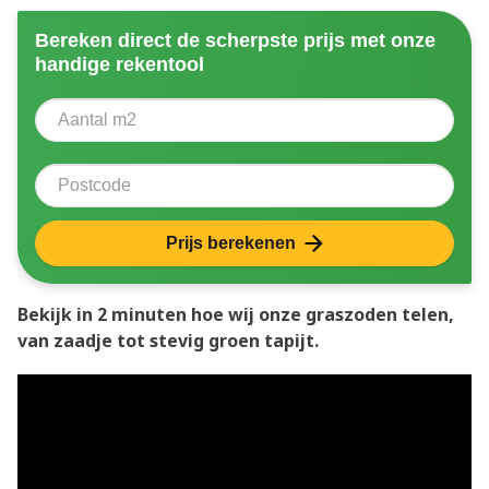
Bereken direct de scherpste prijs met onze
handige rekentool
Aantal vierkante meter
Voer het aantal vierkante meters in dat u nodig heeft 
Postcode
Prijs berekenen
Bekijk in 2 minuten hoe wij onze graszoden telen,
van zaadje tot stevig groen tapijt.