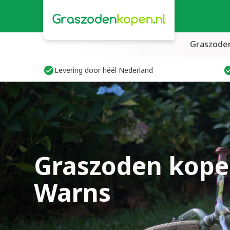
Graszode
Levering door héél Nederland
Graszoden kope
Warns