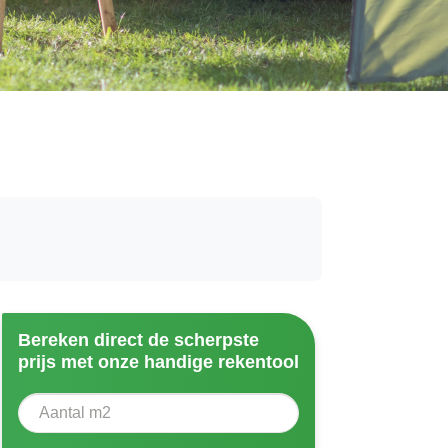
Bereken direct de scherpste
prijs met onze handige rekentool
Aantal vierkante meter
Voer het aantal vierkante meters in dat u nodig heeft vo