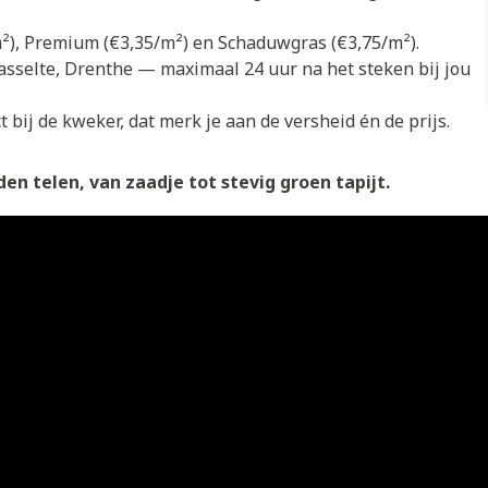
/m²), Premium (€3,35/m²) en Schaduwgras (€3,75/m²).
asselte, Drenthe — maximaal 24 uur na het steken bij jou
 bij de kweker, dat merk je aan de versheid én de prijs.
en telen, van zaadje tot stevig groen tapijt.