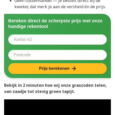
Geen tussenhandel — je bestelt direct bij de
kweker, dat merk je aan de versheid én de prijs.
Bereken direct de scherpste prijs met onze
handige rekentool
Aantal vierkante meter
Voer het aantal vierkante meters in dat u nodig heeft 
Postcode
Prijs berekenen
Bekijk in 2 minuten hoe wij onze graszoden telen,
van zaadje tot stevig groen tapijt.