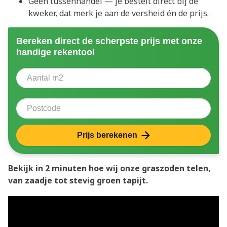
Geen tussenhandel — je bestelt direct bij de
kweker, dat merk je aan de versheid én de prijs.
Bereken direct de scherpste prijs met onze
handige rekentool
Aantal vierkante meter
Voer het aantal vierkante meters in dat u nodig heeft 
Postcode
Prijs berekenen
Bekijk in 2 minuten hoe wij onze graszoden telen,
van zaadje tot stevig groen tapijt.