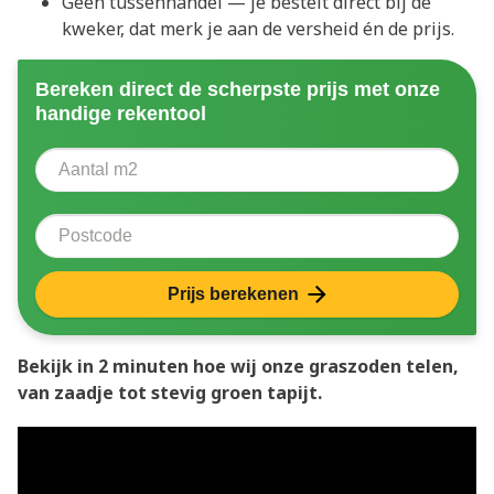
Geen tussenhandel — je bestelt direct bij de
kweker, dat merk je aan de versheid én de prijs.
Bereken direct de scherpste prijs met onze
handige rekentool
Aantal vierkante meter
Voer het aantal vierkante meters in dat u nodig heeft 
Postcode
Prijs berekenen
Bekijk in 2 minuten hoe wij onze graszoden telen,
van zaadje tot stevig groen tapijt.