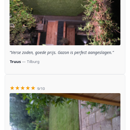
“Verse zoden, goede prijs. Gazon is perfect aangeslagen.”
Truus
— Tilburg
★★★★★
9/10