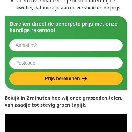
Geen tussenhandel — je bestelt direct bij de
kweker, dat merk je aan de versheid én de prijs.
Bereken direct de scherpste prijs met onze
handige rekentool
Aantal vierkante meter
Voer het aantal vierkante meters in dat u nodig heeft 
Postcode
Prijs berekenen
Bekijk in 2 minuten hoe wij onze graszoden telen,
van zaadje tot stevig groen tapijt.