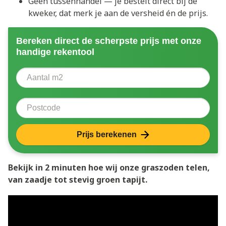
Geen tussenhandel — je bestelt direct bij de
kweker, dat merk je aan de versheid én de prijs.
Bereken direct de scherpste prijs met onze
handige rekentool
Aantal vierkante meter
Voer het aantal vierkante meters in dat u nodig heeft 
Postcode
Prijs berekenen
Bekijk in 2 minuten hoe wij onze graszoden telen,
van zaadje tot stevig groen tapijt.