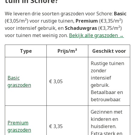
tuin in Schore?
We leveren drie soorten graszoden voor Schore:
Basic
(€3,05/m²) voor rustige tuinen,
Premium
(€3,35/m²)
voor intensief gebruik, en
Schaduwgras
(€3,75/m²)
voor tuinen met weinig zon.
Bekijk alle graszoden →
Type
Prijs/m²
Geschikt voor
Rustige tuinen
zonder
Basic
intensief
€ 3,05
graszoden
gebruik.
Betaalbaar en
betrouwbaar.
Gezinnen met
kinderen en
Premium
€ 3,35
huisdieren.
graszoden
Extra sterk en