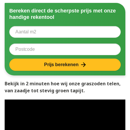
Bereken direct de scherpste prijs met onze
handige rekentool
Aantal vierkante meter
Voer het aantal vierkante meters in dat u nodig heeft 
Postcode
Prijs berekenen
Bekijk in 2 minuten hoe wij onze graszoden telen,
van zaadje tot stevig groen tapijt.