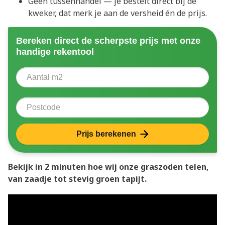
Geen tussenhandel — je bestelt direct bij de
kweker, dat merk je aan de versheid én de prijs.
Bereken direct de scherpste prijs met onze
handige rekentool
Aantal vierkante meter
Voer het aantal vierkante meters in dat u nodig heeft 
Postcode
Prijs berekenen
Bekijk in 2 minuten hoe wij onze graszoden telen,
van zaadje tot stevig groen tapijt.