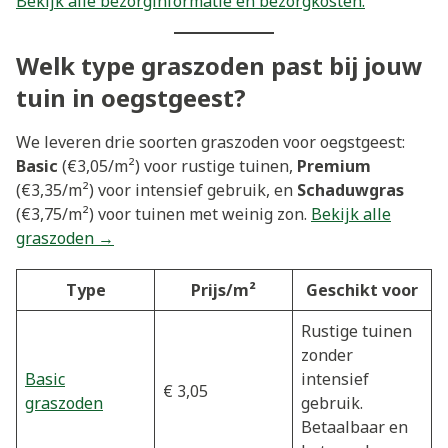
Bekijk alle bezorginformatie en bezorgkosten.
Welk type graszoden past bij jouw
tuin in oegstgeest?
We leveren drie soorten graszoden voor oegstgeest:
Basic
(€3,05/m²) voor rustige tuinen,
Premium
(€3,35/m²) voor intensief gebruik, en
Schaduwgras
(€3,75/m²) voor tuinen met weinig zon.
Bekijk alle
graszoden →
Type
Prijs/m²
Geschikt voor
Rustige tuinen
zonder
Basic
intensief
€ 3,05
graszoden
gebruik.
Betaalbaar en