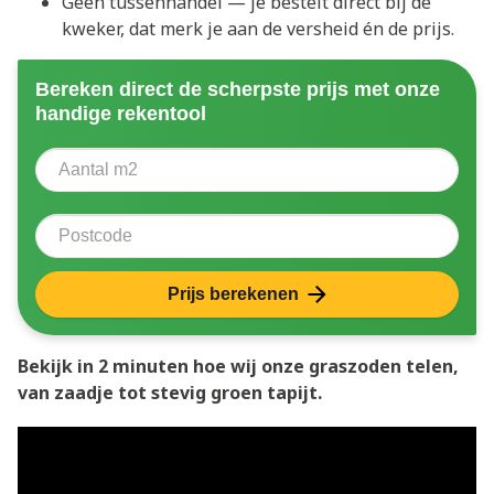
Geen tussenhandel — je bestelt direct bij de
kweker, dat merk je aan de versheid én de prijs.
Bereken direct de scherpste prijs met onze
handige rekentool
Aantal vierkante meter
Voer het aantal vierkante meters in dat u nodig heeft 
Postcode
Prijs berekenen
Bekijk in 2 minuten hoe wij onze graszoden telen,
van zaadje tot stevig groen tapijt.