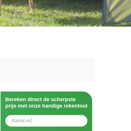
Bereken direct de scherpste
prijs met onze handige rekentool
Aantal vierkante meter
Voer het aantal vierkante meters in dat u nodig heeft vo