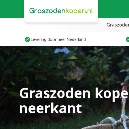
Graszode
Levering door héél Nederland
Graszoden kope
neerkant