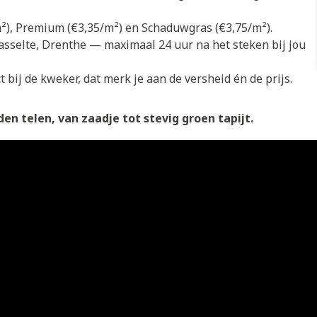
/m²), Premium (€3,35/m²) en Schaduwgras (€3,75/m²).
asselte, Drenthe — maximaal 24 uur na het steken bij jou
 bij de kweker, dat merk je aan de versheid én de prijs.
en telen, van zaadje tot stevig groen tapijt.