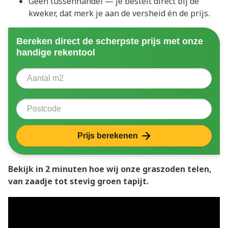
Geen tussenhandel — je bestelt direct bij de
kweker, dat merk je aan de versheid én de prijs.
Bereken direct de scherpste prijs met onze
handige rekentool
Aantal vierkante meter
Voer het aantal vierkante meters in dat u nodig heeft 
Postcode
Prijs berekenen
Bekijk in 2 minuten hoe wij onze graszoden telen,
van zaadje tot stevig groen tapijt.