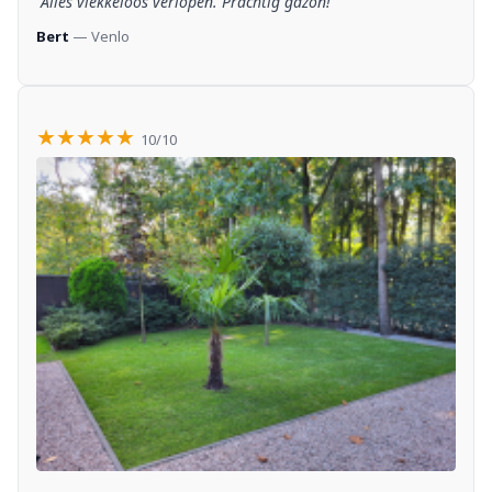
“Alles vlekkeloos verlopen. Prachtig gazon!”
Bert
— Venlo
★★★★★
10/10