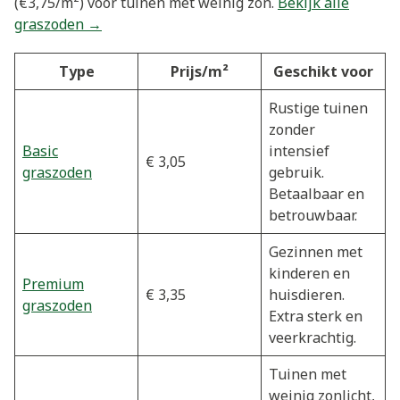
(€3,75/m²) voor tuinen met weinig zon.
Bekijk alle
graszoden →
Type
Prijs/m²
Geschikt voor
Rustige tuinen
zonder
Basic
intensief
€ 3,05
graszoden
gebruik.
Betaalbaar en
betrouwbaar.
Gezinnen met
kinderen en
Premium
€ 3,35
huisdieren.
graszoden
Extra sterk en
veerkrachtig.
Tuinen met
weinig zonlicht,