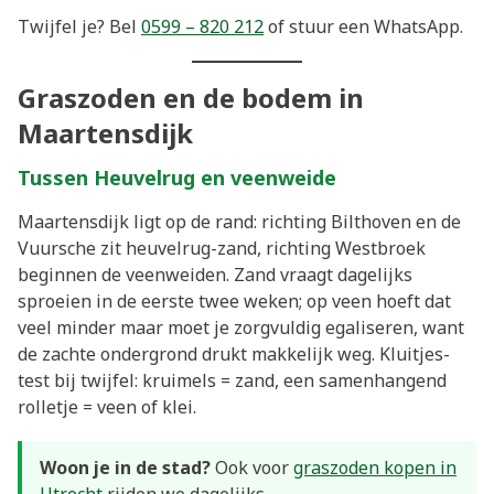
Twijfel je? Bel
0599 – 820 212
of stuur een WhatsApp.
Graszoden en de bodem in
Maartensdijk
Tussen Heuvelrug en veenweide
Maartensdijk ligt op de rand: richting Bilthoven en de
Vuursche zit heuvelrug-zand, richting Westbroek
beginnen de veenweiden. Zand vraagt dagelijks
sproeien in de eerste twee weken; op veen hoeft dat
veel minder maar moet je zorgvuldig egaliseren, want
de zachte ondergrond drukt makkelijk weg. Kluitjes-
test bij twijfel: kruimels = zand, een samenhangend
rolletje = veen of klei.
Woon je in de stad?
Ook voor
graszoden kopen in
Utrecht
rijden we dagelijks.