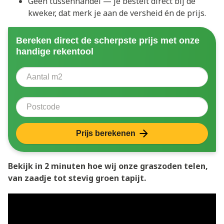
Geen tussenhandel — je bestelt direct bij de
kweker, dat merk je aan de versheid én de prijs.
Bereken direct de scherpste prijs met onze
handige rekentool
Aantal vierkante meter
Voer het aantal vierkante meters in dat u nodig heeft 
Postcode
Prijs berekenen
Bekijk in 2 minuten hoe wij onze graszoden telen,
van zaadje tot stevig groen tapijt.